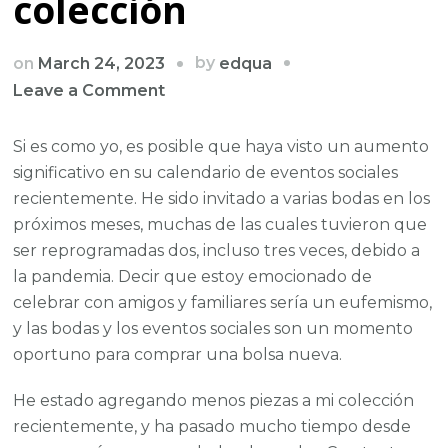
colección
by
on
March 24, 2023
edqua
on
Leave a Comment
Actualización
del
Si es como yo, es posible que haya visto un aumento
vestuario:
significativo en su calendario de eventos sociales
las
recientemente. He sido invitado a varias bodas en los
bolsas
próximos meses, muchas de las cuales tuvieron que
de
ser reprogramadas dos, incluso tres veces, debido a
noche
la pandemia. Decir que estoy emocionado de
que
celebrar con amigos y familiares sería un eufemismo,
necesita
y las bodas y los eventos sociales son un momento
en
oportuno para comprar una bolsa nueva.
su
He estado agregando menos piezas a mi colección
colección
recientemente, y ha pasado mucho tiempo desde