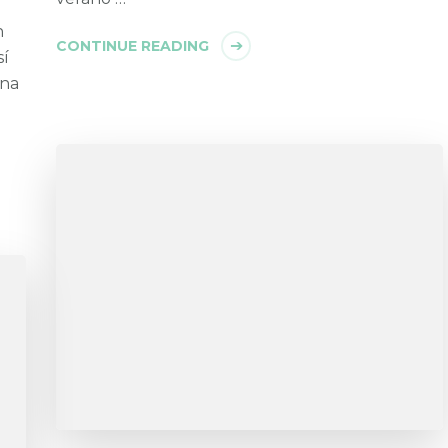
n
CONTINUE READING
sí
ena