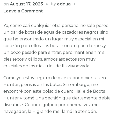
by
on
August 17, 2023
edqua
on
Leave a Comment
Complete
el
Yo, como casi cualquier otra persona, no solo posee
espacio
un par de botas de agua de cazadores negros, sino
en
que he encontrado un lugar muy especial en mi
blanco:
corazón para ellos. Las botas son un poco torpes y
el
un poco pesado para entrar, pero mantienen mis
bolso
pies secos y cálidos, ambos aspectos son muy
de
cruciales en los días fríos de lluvia/nevada.
cuero
Como yo, estoy seguro de que cuando piensas en
Hunter
Hunter, piensas en las botas. Sin embargo, me
Boots
encontré con este bolso de cuero Halle de Boots
es
Hunter y tomé una decisión que ciertamente debía
…
discutirse. Cuando golpeó por primera vez mi
navegador, la H grande me llamó la atención.