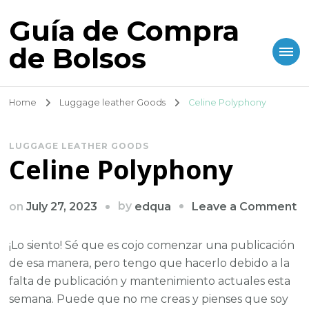
Guía de Compra
de Bolsos
Home
Luggage leather Goods
Celine Polyphony
LUGGAGE LEATHER GOODS
Celine Polyphony
o
by
on
July 27, 2023
Leave a Comment
edqua
Ce
P
¡Lo siento! Sé que es cojo comenzar una publicación
de esa manera, pero tengo que hacerlo debido a la
falta de publicación y mantenimiento actuales esta
semana. Puede que no me creas y pienses que soy